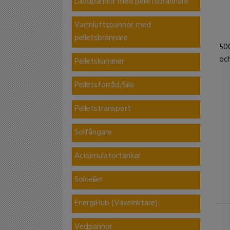
Laddpannor med pelletsbrännare
Varmluftspannor med
pelletsbrännare
500
oc
Pelletskaminer
Pelletsförråd/Silo
Pelletstransport
Solfångare
Ackumulatortankar
Solceller
EnergiHub (Växelriktare)
Vedpannor