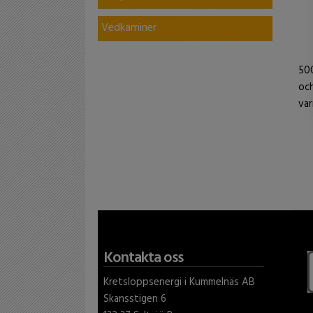
Vedkaminer
500
och
va
Kontakta oss
Kretsloppsenergi i Kummelnäs AB
Skansstigen 6