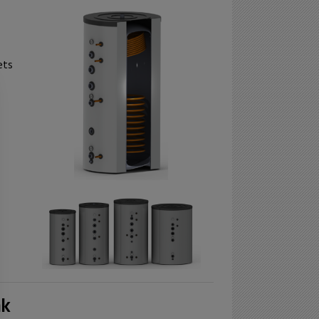
ets
nk