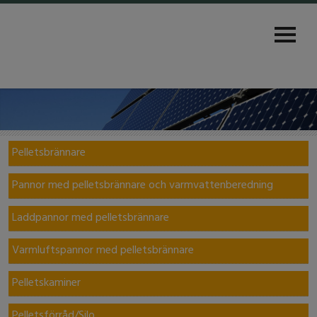
Pelletsbrännare
Pannor med pelletsbrännare och varmvattenberedning
Laddpannor med pelletsbrännare
Varmluftspannor med pelletsbrännare
Pelletskaminer
Pelletsförråd/Silo