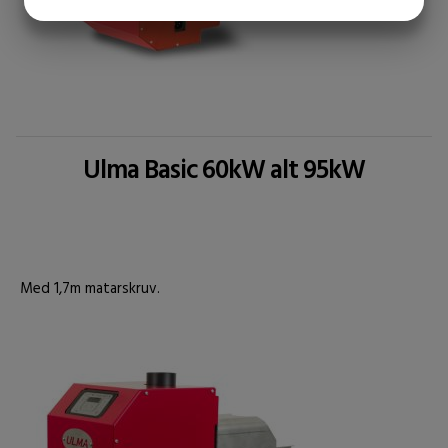
JA
NEJ
JA
NEJ
MARKNADSFÖRING
STATISTIK
Ulma Basic 60kW alt 95kW
Med 1,7m matarskruv.