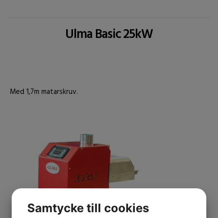
Ulma Basic 25kW
Med 1,7m matarskruv.
Samtycke till cookies