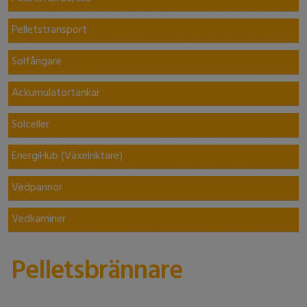
Pelletstransport
Solfångare
Ackumulatortankar
Solceller
EnergiHub (Växelriktare)
Vedpannor
Vedkaminer
Pelletsbrännare