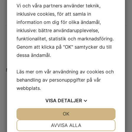
Vi och våra partners använder teknik,
inklusive cookies, för att samla in
information om dig för olika ändamål,
inklusive: bättre användarupplevelse,
Ulma Basic 40kW
funktionalitet, statistik och marknadsföring.
Genom att klicka på "OK" samtycker du till
dessa ändamål.
Med 1,7m matarskruv.
Läs mer om vår användning av cookies och
behandling av personuppgifter på vår
webbplats.
VISA
DETALJER
JA
NEJ
OK
JA
NEJ
NÖDVÄNDIG
INSTÄLLNINGAR
AVVISA ALLA